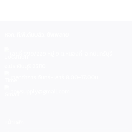
หจก. ที.พี.ดับบลิว. ซัพพลาย
เลขที่ 899/229 หมู่ 9 ต.หนองกี่ อ.กบินทร์บุรี
จ.ปราจีนบุรี 25110
เวลาทำการ จันทร์-เสาร์ 8:00-17:00น
tpwsupply@gmail.com
หน้าหลัก