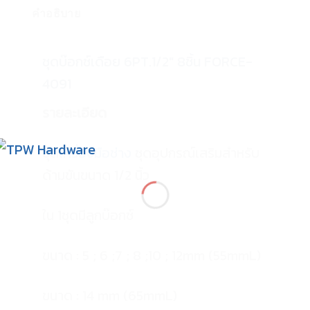
คำอธิบาย
ชุดบ๊อกซ์เดือย 6PT.1/2″ 8ชิ้น FORCE-
4091
รายละเอียด
ชุด
เครื่องมือช่าง
ชุดอุปกรณ์เสริมสำหรับ
ด้ามขันขนาด 1/2 นิ้ว
ใน 1ชุดมีลูกบ๊อกซ์
ขนาด : 5 ; 6 ;7 ; 8 ;10 ; 12mm (55mmL)
ขนาด : 14 mm (65mmL)