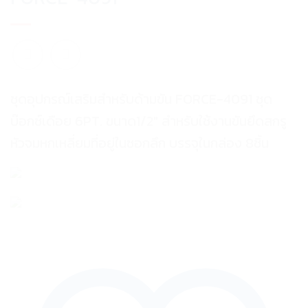
ชุดอุปกรณ์เสริมสำหรับด้ามขัน FORCE-4091 ชุด
บ๊อกซ์เดือย 6PT. ขนาด1/2″ สำหรับใช้งานขันยึดสกรู
หัวจมหกเหลี่ยมที่อยู่ในซอกลึก บรรจุในกล่อง 8ชิ้น