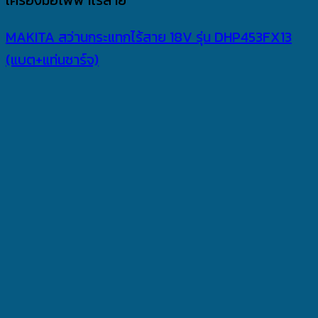
MAKITA สว่านกระแทกไร้สาย 18V รุ่น DHP453FX13
(แบต+แท่นชาร์จ)