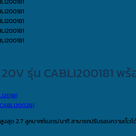
 20V รุ่น CABLI200181 พร้
ูงสุด 2.7 ลูกบาศก์เมตร/นาที สามารถปรับรอบความเร็วได้