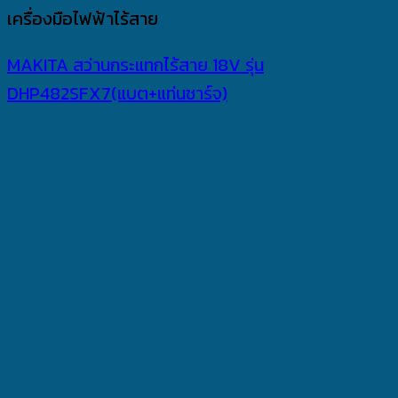
เครื่องมือไฟฟ้าไร้สาย
MAKITA สว่านกระแทกไร้สาย 18V รุ่น
DHP482SFX7(แบต+แท่นชาร์จ)