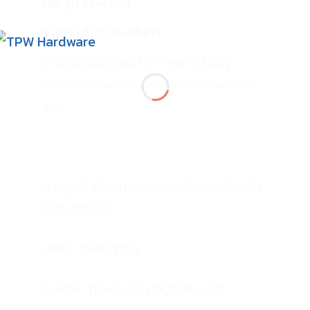
M6 รุ่น KI-4258
รายละเอียดของสินค้า
เครื่องยิงรีเวทลม M6 Heavy Duty
ใช้คู่กับรีเวท
ใช้ยิงยึดวัสดุเหมาะกับการใช้งานหนักเป็น
พิเศษ
หากลูกค้าต้องการสอบถามข้อมูลเพิ่มเติม
กรุณาติดต่อ
LINE :
tpwsupply
E-Mail: tpwsupply@gmail.com