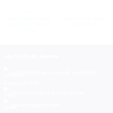
Add to wishlist
Add to wishlist
เครื่องมือลม
เครื่องมือลม
KUANI (คูอานี) เครื่องมือ
INGCO กาพ่นสี 400CC
ลมตัดแผ่น 3นิ้ว รุ่น KI-
รุ่น ASG4041
4402
หจก. ที.พี.ดับบลิว. ซัพพลาย
เลขที่ 899/229 หมู่ 9 ต.หนองกี่ อ.กบินทร์บุรี
จ.ปราจีนบุรี 25110
เวลาทำการ จันทร์-เสาร์ 8:00-17:00น
tpwsupply@gmail.com