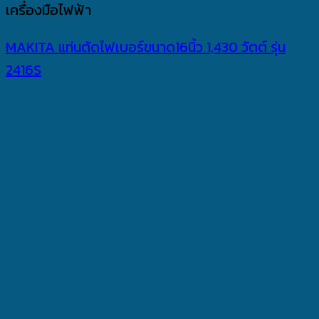
เครื่องมือไฟฟ้า
MAKITA แท่นตัดไฟเบอร์ขนาด16นิ้ว 1,430 วัตต์ รุ่น
2416S