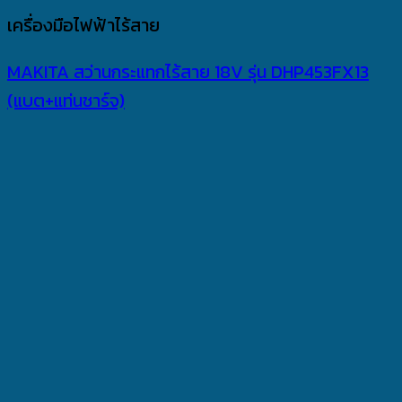
เครื่องมือไฟฟ้าไร้สาย
MAKITA สว่านกระแทกไร้สาย 18V รุ่น DHP453FX13
(แบต+แท่นชาร์จ)