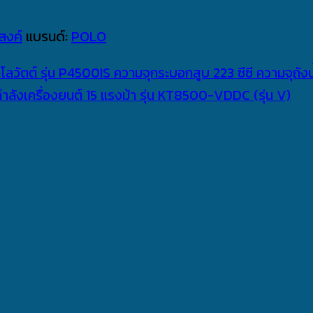
สงค์
แบรนด์:
POLO