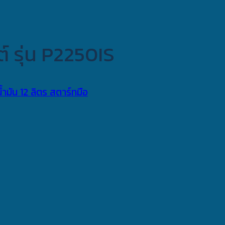
์ รุ่น P2250IS