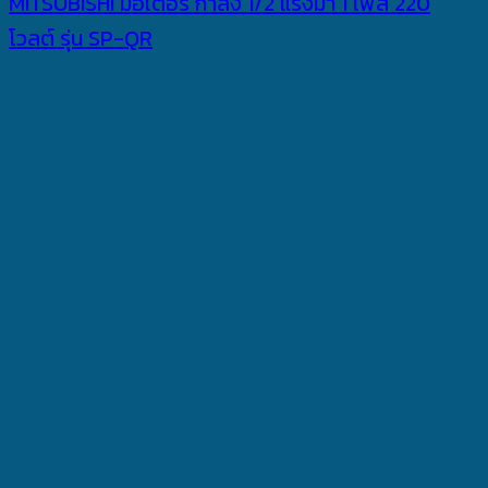
MITSUBISHI มอเตอร์ กำลัง 1/2 แรงม้า 1 เฟส 220
โวลต์ รุ่น SP-QR