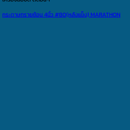
กระดาษทรายซ้อน 4นิ้ว #80(หลังแข็ง) MARATHON