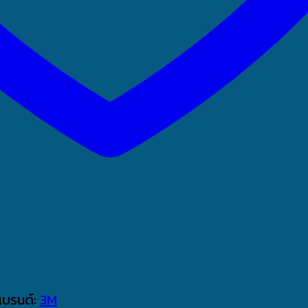
แบรนด์:
3M