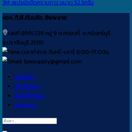
3M สเปรย์ขจัดคราบกาว ขนาด 52.5กรัม
หจก. ที.พี.ดับบลิว. ซัพพลาย
เลขที่ 899/229 หมู่ 9 ต.หนองกี่ อ.กบินทร์บุรี
จ.ปราจีนบุรี 25110
เวลาทำการ จันทร์-เสาร์ 8:00-17:00น
tpwsupply@gmail.com
หน้าหลัก
เกี่ยวกับเรา
สินค้าทั้งหมด
ติดต่อเรา
ค้นหา: