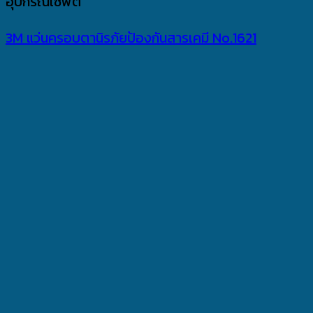
อุปกรณ์เซฟตี้
3M แว่นครอบตานิรภัยป้องกันสารเคมี No.1621