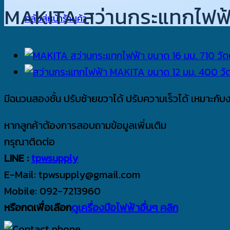
MAKITA สว่านกระแทกไฟฟ้า
กลับสู่หน้าร้านค้า
มีฉนวนสองชั้น ปรับซ้ายขวาได้ ปรับความเร็วได้ เหมาะกั
หากลูกค้าต้องการสอบถามข้อมูลเพิ่มเติม
กรุณาติดต่อ
LINE :
tpwsupply
E-Mail: tpwsupply@gmail.com
Mobile: 092-7213960
หรือกดเพื่อเลือก
ดูเครื่องมือไฟฟ้าอื่นๆ คลิก