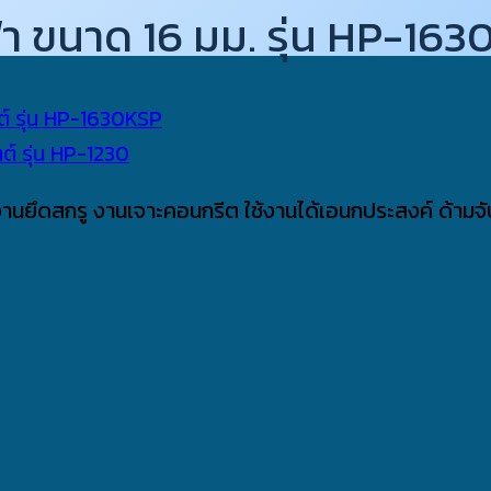
 ขนาด 16 มม. รุ่น HP-163
บงานยึดสกรู งานเจาะคอนกรีต ใช้งานได้เอนกประสงค์ ด้ามจ